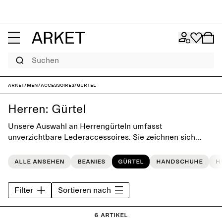
Suchen
ARKET
/
Men
/
Accessoires
/
Gürtel
Herren: Gürtel
Unsere Auswahl an Herrengürteln umfasst
unverzichtbare Lederaccessoires. Sie zeichnen sich
durch ihr zeitloses, einfaches Design aus und
vervollständigen jede Alltagsgarderobe.
Alle ansehen
Beanies
Gürtel
Handschuhe
H
Filter
Sortieren nach
6 Artikel