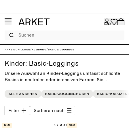
Suchen
ARKET
/
Children
/
Kleidung
/
Basics
/
Leggings
Kinder: Basic-Leggings
Unsere Auswahl an Kinder-Leggings umfasst schlichte
Basics in neutralen oder intensiven Farben. Sie
erleichtern das Zusammenstellen von Outfits am
Morgen und sind somit eine vielseitige Ergänzung für
Alle ansehen
Basic-Jogginghosen
Basic-Kapuzen
die Alltagsgarderobe der Kleinen.
Filter
Sortieren nach
17 Artikel
Neu
Neu