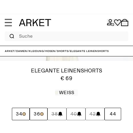
Suche
ARKET
/
Damen
/
Kleidung
/
Hosen
/
Shorts
/
Elegante Leinenshorts
ELEGANTE LEINENSHORTS
€ 69
WEISS
34
36
38
40
42
44