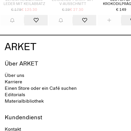
ZEHENTRENNER AUS
LOCKERES T-SHIRT MIT
CLUTCH MI
LEDER MIT KEILABSATZ
V-AUSSCHNITT
KROKODILPRÄ
€ 179
€ 125.30
€ 39
€ 27.30
€ 149
Über ARKET
Über uns
Karriere
Einen Store oder ein Café suchen
Editorials
Materialbibliothek
Kundendienst
Kontakt