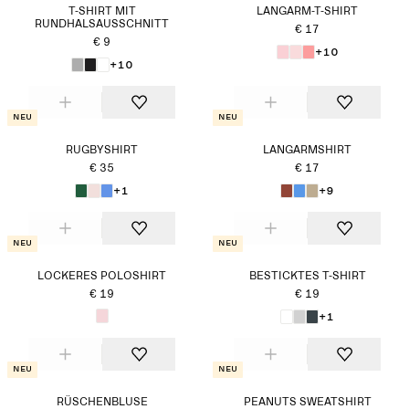
T-SHIRT MIT
LANGARM-T-SHIRT
RUNDHALSAUSSCHNITT
€ 17
€ 9
+10
+10
Neu
Neu
RUGBYSHIRT
LANGARMSHIRT
€ 35
€ 17
+1
+9
Neu
Neu
LOCKERES POLOSHIRT
BESTICKTES T-SHIRT
€ 19
€ 19
+1
Neu
Neu
RÜSCHENBLUSE
PEANUTS SWEATSHIRT