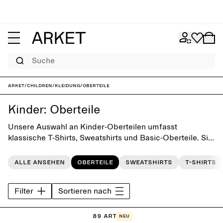
Suche
ARKET
/
Children
/
Kleidung
/
Oberteile
Kinder: Oberteile
Unsere Auswahl an Kinder-Oberteilen umfasst
klassische T-Shirts, Sweatshirts und Basic-Oberteile. Sie
zeichnen sich durch ihr verspieltes, einfaches Design
aus und sind ideale Essentials für den Alltag.
Alle ansehen
Oberteile
Sweatshirts
T-Shirts
Filter
Sortieren nach
89 Artikel
Neu