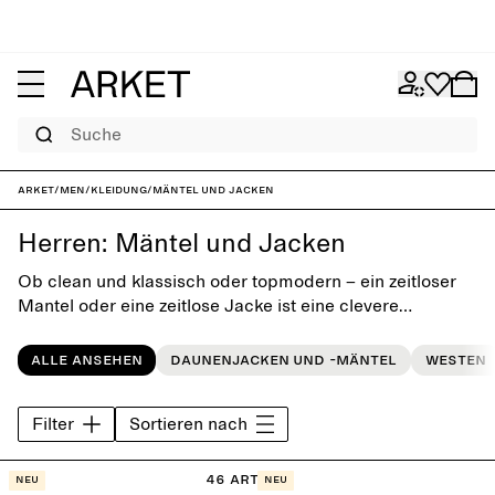
Suche
ARKET
/
Men
/
Kleidung
/
Mäntel und Jacken
Herren: Mäntel und Jacken
Ob clean und klassisch oder topmodern – ein zeitloser
Mantel oder eine zeitlose Jacke ist eine clevere
Investition. Unsere Kollektion an herbstlichen
Herrenjacken und Winterjacken für Männer wurde
Alle ansehen
Daunenjacken und -mäntel
Westen
entworfen, um sich perfekt in deine Alltagsgarderobe
einzufügen. Die Modelle werden aus sorgfältig
Filter
Sortieren nach
ausgewählten Materialien hergestellt und vereinen die
skandinavische Einfachheit mit modernen Designs.
Entdecke elegante Wollmäntel, vielseitige Overshirts,
46 Artikel
Neu
Neu