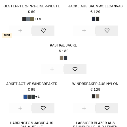
Steppjacken und Daunenmäntel in neutralen Farben, die
GESTEPPTE 2-IN-1-LINER-WESTE
JACKE AUS BAUMWOLLCANVAS
nie aus der Mode kommen. Vervollständige deinen Look
€ 69
€ 129
an sonnigen Herbsttagen mit leichten Strickteilen und
+19
greife im tiefen Winter zusätzlich zu einer Daunenweste
oder einem weichen Schal.
Neu
KASTIGE JACKE
€ 139
ARKET ACTIVE WINDBREAKER
WINDBREAKER AUS NYLON
€ 99
€ 129
+1
HARRINGTON-JACKE AUS
LÄSSIGER BLAZER AUS