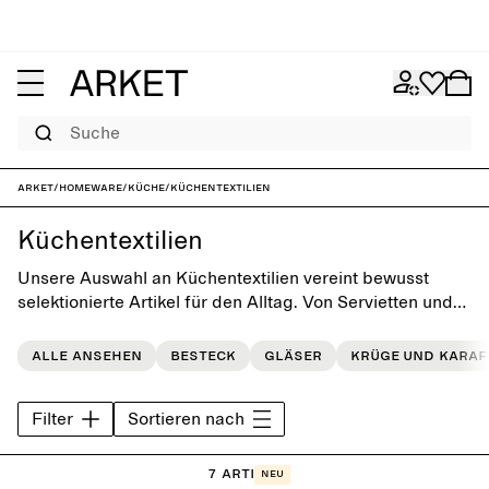
Suche
ARKET
/
Homeware
/
Küche
/
Küchentextilien
Küchentextilien
Unsere Auswahl an Küchentextilien vereint bewusst
selektionierte Artikel für den Alltag. Von Servietten und
Geschirrtüchern bis hin zu Tischsets und Tischdecken –
jedes einzelne Stück ist so gestaltet, dass es den Tisch
Alle ansehen
Besteck
Gläser
Krüge und Karaf
aufwertet und gleichzeitig dem täglichen Gebrauch
standhält.
Filter
Sortieren nach
7 Artikel
Neu