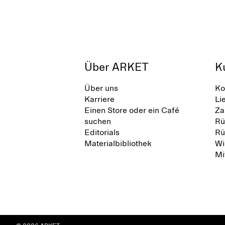
Über ARKET
K
Über uns
Ko
Karriere
Li
Einen Store oder ein Café
Za
suchen
Rü
Editorials
Rü
Materialbibliothek
Wi
Mi