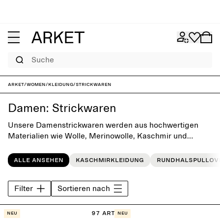
Suche
ARKET
/
Women
/
Kleidung
/
Strickwaren
Damen: Strickwaren
Unsere Damenstrickwaren werden aus hochwertigen
Materialien wie Wolle, Merinowolle, Kaschmir und
Mohairwolle hergestellt. Die Kollektion umfasst
klassische Rundhalspullover, elegante
Alle ansehen
Kaschmirkleidung
Rundhalspullov
Rollkragenpullover und Strickjacken sowie moderne
Oversize-Modelle. Sie begeistern durch Qualität,
Filter
Sortieren nach
neutrale Farben und eine zeitlose Ästhetik und bilden
Saison für Saison die Grundlage für alle deine
Alltagslooks. Kombiniere sie mit Jeans, schicken Hosen
97 Artikel
Neu
Neu