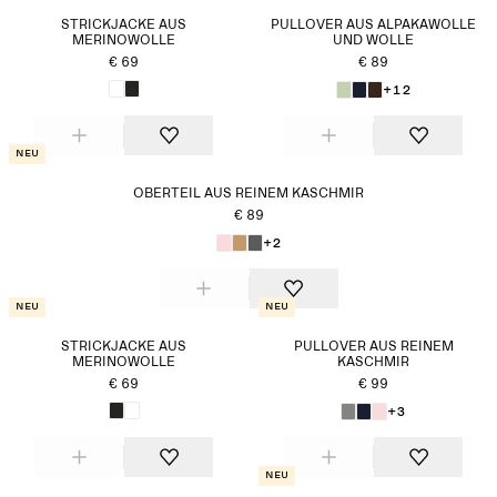
oder Röcken. An kühlen Herbsttagen fehlt nur noch ein
STRICKJACKE AUS
PULLOVER AUS ALPAKAWOLLE
warmer Mantel.
MERINOWOLLE
UND WOLLE
€ 69
€ 89
+12
Neu
OBERTEIL AUS REINEM KASCHMIR
€ 89
+2
Neu
Neu
STRICKJACKE AUS
PULLOVER AUS REINEM
MERINOWOLLE
KASCHMIR
€ 69
€ 99
+3
Neu