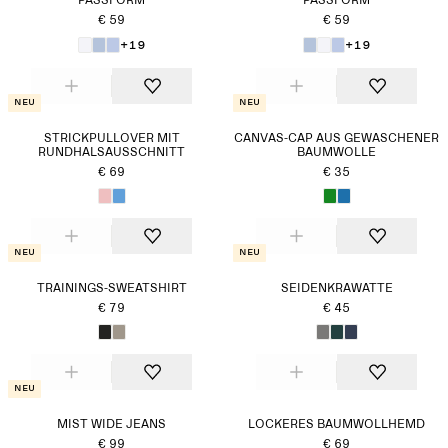
PASSFORM
PASSFORM
€ 59
€ 59
+19
+19
Neu
Neu
STRICKPULLOVER MIT
CANVAS-CAP AUS GEWASCHENER
RUNDHALSAUSSCHNITT
BAUMWOLLE
€ 69
€ 35
Neu
Neu
TRAININGS-SWEATSHIRT
SEIDENKRAWATTE
€ 79
€ 45
Neu
MIST WIDE JEANS
LOCKERES BAUMWOLLHEMD
€ 99
€ 69