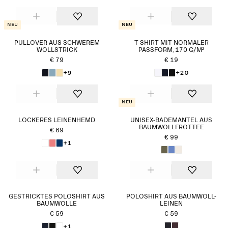
Neu
Neu
PULLOVER AUS SCHWEREM
T-SHIRT MIT NORMALER
WOLLSTRICK
PASSFORM, 170 G/M²
€ 79
€ 19
+9
+20
Neu
LOCKERES LEINENHEMD
UNISEX-BADEMANTEL AUS
BAUMWOLLFROTTEE
€ 69
€ 99
+1
GESTRICKTES POLOSHIRT AUS
POLOSHIRT AUS BAUMWOLL-
BAUMWOLLE
LEINEN
€ 59
€ 59
+1