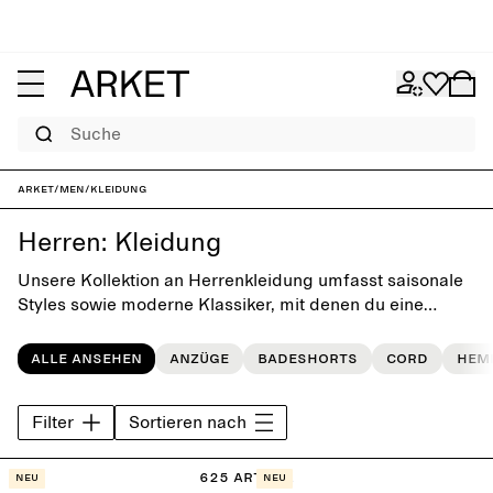
Suche
ARKET
/
Men
/
Kleidung
Herren: Kleidung
Unsere Kollektion an Herrenkleidung umfasst saisonale
Styles sowie moderne Klassiker, mit denen du eine
zeitlose, vielseitige Alltagsgarderobe aufbauen kannst.
Alle ansehen
Anzüge
Badeshorts
Cord
Hem
Filter
Sortieren nach
625 Artikel
Neu
Neu