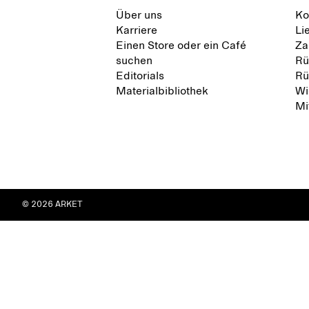
Über uns
Ko
Karriere
Li
Einen Store oder ein Café
Za
suchen
Rü
Editorials
Rü
Materialbibliothek
Wi
Mi
© 2026 ARKET