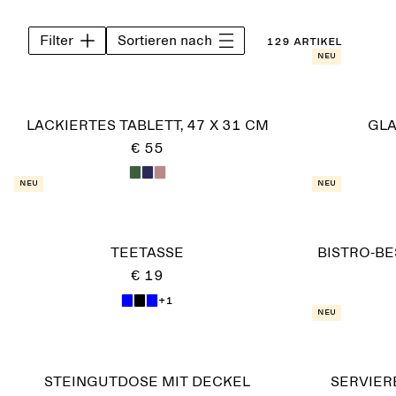
Filter
Sortieren nach
129 Artikel
Neu
LACKIERTES TABLETT, 47 X 31 CM
GLA
€ 55
Neu
Neu
TEETASSE
BISTRO-BE
€ 19
+1
Neu
STEINGUTDOSE MIT DECKEL
SERVIER