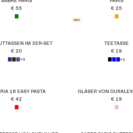
SABRE PARIS
PARIS
€ 55
€ 25
Neu
UTTASSEN IM 2ER-SET
TEETASSE
€ 20
€ 19
+3
+1
RIA 16 EASY PASTA
GLÄSER VON DURALEX,
€ 42
€ 19