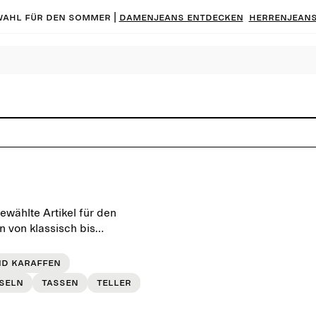
ahl für den Sommer |
Damenjeans entdecken
Herrenjeans
ewählte Artikel für den
 von klassisch bis
ung ganz nach deinem
nd Karaffen
seln
Tassen
Teller