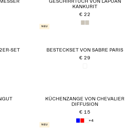
RMESSER
GESCHIRRTUCH VON LAPUAN
KANKURIT
€ 22
Neu
2ER-SET
BESTECKSET VON SABRE PARIS
€ 29
INGUT
KÜCHENZANGE VON CHEVALIER
DIFFUSION
€ 15
+4
Neu