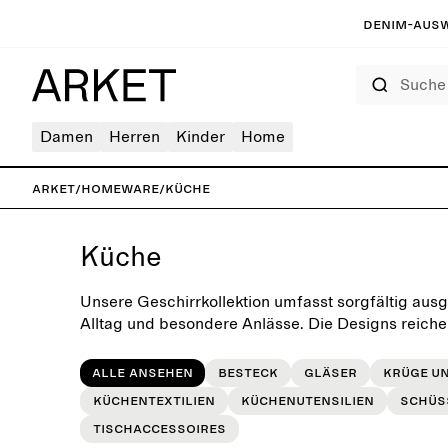
Denim-Ausw
Suche
Damen
Herren
Kinder
Home
ARKET
/
Homeware
/
Küche
Küche
Unsere Geschirrkollektion umfasst sorgfältig ausg
Alltag und besondere Anlässe. Die Designs reichen
ausgefallen, sodass du deine Tischartikelsamml
Geschmack aufwerten kannst.
Alle ansehen
Besteck
Gläser
Krüge u
Küchentextilien
Küchenutensilien
Schüs
Tischaccessoires