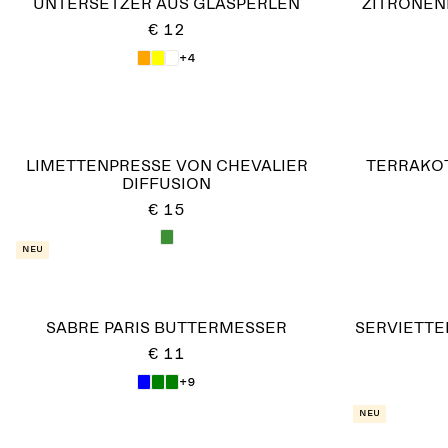
UNTERSETZER AUS GLASPERLEN
ZITRONEN
€ 12
+4
LIMETTENPRESSE VON CHEVALIER
TERRAKOT
DIFFUSION
€ 15
Neu
SABRE PARIS BUTTERMESSER
SERVIETTE
€ 11
+9
Neu