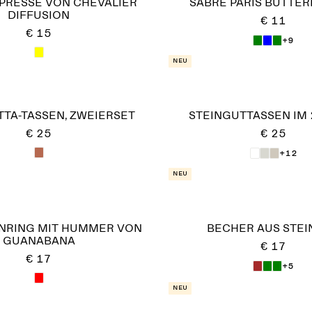
PRESSE VON CHEVALIER
SABRE PARIS BUTTE
DIFFUSION
€ 11
€ 15
+9
Neu
TA-TASSEN, ZWEIERSET
STEINGUTTASSEN IM 
€ 25
€ 25
+12
Neu
NRING MIT HUMMER VON
BECHER AUS STE
GUANABANA
€ 17
€ 17
+5
Neu