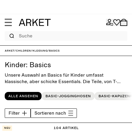
Suche
ARKET
/
Children
/
Kleidung
/
Basics
Kinder: Basics
Unsere Auswahl an Basics für Kinder umfasst
klassische, aber schicke Essentials. Die Teile, von T-
Shirts über Sweatshirts bis hin zu Jogginghosen,
zeichnen sich durch ihr verspieltes, einfaches Design
Alle ansehen
Basic-Jogginghosen
Basic-Kapuzen
aus und lassen sich im Alltag nach Lust und Laune
kombinieren.
Filter
Sortieren nach
104 Artikel
Neu