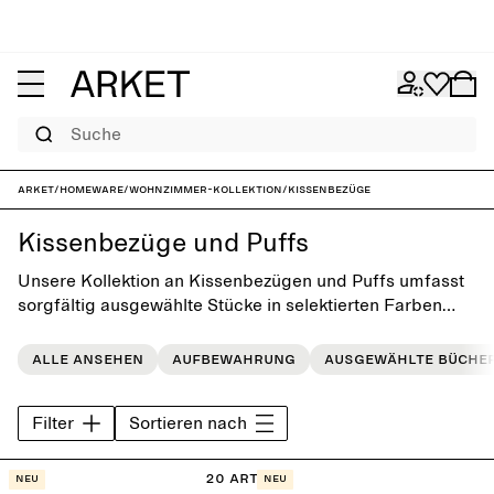
Suche
ARKET
/
Homeware
/
Wohnzimmer-Kollektion
/
Kissenbezüge
Kissenbezüge und Puffs
Unsere Kollektion an Kissenbezügen und Puffs umfasst
sorgfältig ausgewählte Stücke in selektierten Farben
und mit besonderen Motiven. Verpasse deinem Zuhause
damit einen persönlichen, zeitlosen Touch.
Alle ansehen
Aufbewahrung
Ausgewählte Büche
Filter
Sortieren nach
20 Artikel
Neu
Neu