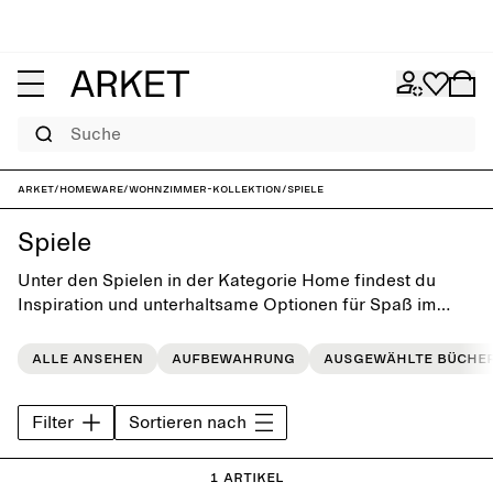
Suche
ARKET
/
Homeware
/
Wohnzimmer-Kollektion
/
Spiele
Spiele
Unter den Spielen in der Kategorie Home findest du
Inspiration und unterhaltsame Optionen für Spaß im
Freien und in den eigenen vier Wänden. Wir haben sie
sorgfältig bei unseren Lieblingsmarken ausgesucht. Als
Alle ansehen
Aufbewahrung
Ausgewählte Büche
Geschenk kommen sie immer gut an, unabhängig vom
Anlass.
Filter
Sortieren nach
1 Artikel