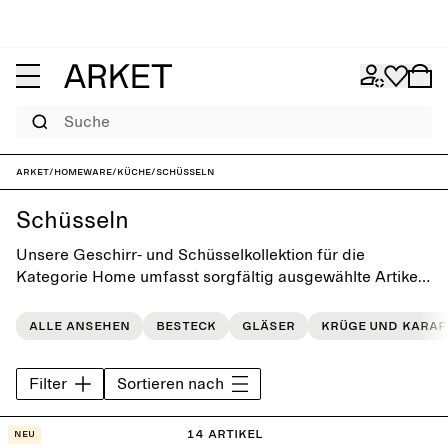
Suche
ARKET
/
Homeware
/
Küche
/
Schüsseln
Schüsseln
Unsere Geschirr- und Schüsselkollektion für die
Kategorie Home umfasst sorgfältig ausgewählte Artikel.
Die Designs reichen von traditionell bis ausgefallen und
wurden für den Alltag und besondere Anlässe
Alle ansehen
Besteck
Gläser
Krüge und Karaf
entworfen.
Filter
Sortieren nach
14 Artikel
Neu