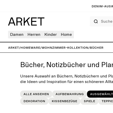
Denim-Ausw
Suche
Damen
Herren
Kinder
Home
ARKET
/
Homeware
/
Wohnzimmer-Kollektion
/
Bücher
Bücher, Notizbücher und Pla
Unsere Auswahl an Büchern, Notizbüchern und Pl
die Ideen und Inspiration für einen schöneren Allt
Alle ansehen
Aufbewahrung
Ausgewählt
Dekoration
Kissenbezüge
Spiele
Teppi