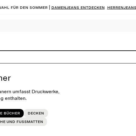
ahl für den Sommer |
Damenjeans entdecken
Herrenjeans
ner
anern umfasst Druckwerke,
ag enthalten.
e Bücher
Decken
che und Fußmatten