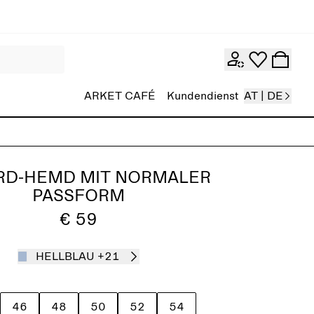
ARKET CAFÉ
Kundendienst
AT | DE
RD-HEMD MIT NORMALER
PASSFORM
€ 59
HELLBLAU
+21
46
48
50
52
54