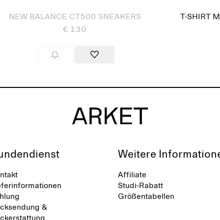
NEW BALANCE CT500 SNEAKERS
T-SHIRT 
€ 130
undendienst
Weitere Information
ntakt
Affiliate
eferinformationen
Studi-Rabatt
hlung
Größentabellen
cksendung &
ckerstattung