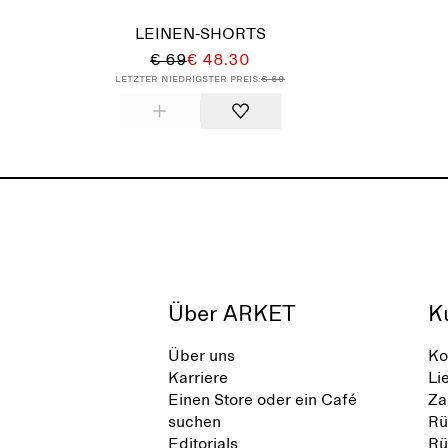
LEINEN-SHORTS
€ 69
€ 48.30
Letzter niedrigster Preis:
€ 69
Über ARKET
K
Über uns
Ko
Karriere
Li
Einen Store oder ein Café
Za
suchen
Rü
Editorials
Rü