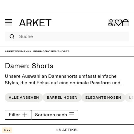
Suche
ARKET
/
Women
/
Kleidung
/
Hosen
/
Shorts
Damen: Shorts
Unsere Auswahl an Damenshorts umfasst einfache
Styles, die mit Fokus auf eine optimale Passform und
Liebe zum Detail hergestellt werden. Die Teile kommen
nicht aus der Mode und fügen sich somit bestens in jede
Alle ansehen
Barrel hosen
Elegante Hosen
L
Alltagsgarderobe ein.
Filter
Sortieren nach
15 Artikel
Neu