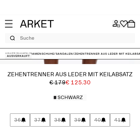
Suche
ARKET
/
Damen
/
Damenschuhe
/
Sandalen
/
Zehentrenner aus Leder mit Keilabs
Ausverkauft
ZEHENTRENNER AUS LEDER MIT KEILABSATZ
€ 179
€ 125.30
SCHWARZ
36
37
38
39
40
41