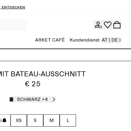
 entdecken
ARKET CAFÉ
Kundendienst
AT | DE
MIT BATEAU-AUSSCHNITT
€ 25
SCHWARZ
+4
S
XS
S
M
L