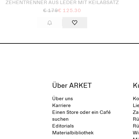
ZEHENTRENNER AUS LEDER MIT KEILABSATZ
€ 179
€ 125.30
Über ARKET
K
Über uns
Ko
Karriere
Li
Einen Store oder ein Café
Za
suchen
Rü
Editorials
Rü
Materialbibliothek
Wi