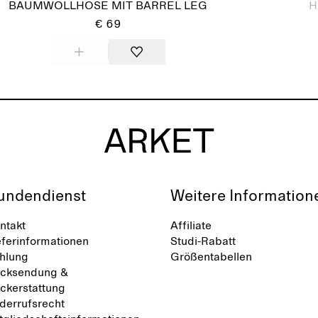
BAUMWOLLHOSE MIT BARREL LEG
H
€ 69
undendienst
Weitere Information
ntakt
Affiliate
eferinformationen
Studi-Rabatt
hlung
Größentabellen
cksendung &
ckerstattung
derrufsrecht