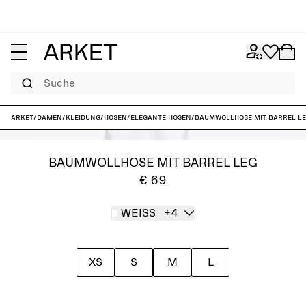
Suche
ARKET
/
Damen
/
Kleidung
/
Hosen
/
Elegante Hosen
/
Baumwollhose mit Barrel L
BAUMWOLLHOSE MIT BARREL LEG
€ 69
WEISS
+4
XS
S
M
L