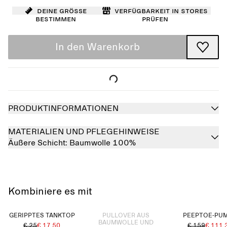
Deine Größe
Verfügbarkeit in Stores
bestimmen
prüfen
In den Warenkorb
PRODUKTINFORMATIONEN
MATERIALIEN UND PFLEGEHINWEISE
Äußere Schicht:
Baumwolle 100%
Kombiniere es mit
Ausverkauft
GERIPPTES TANKTOP
PULLOVER AUS
PEEPTOE-PU
BAUMWOLLE UND
€ 25
€ 17.50
€ 159
€ 111.