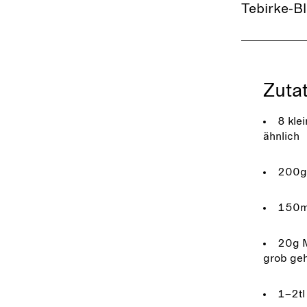
Tebirke-Bl
Zuta
8 kle
ähnlich
200g
150m
20g M
grob ge
1–2tl