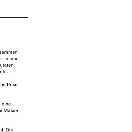
zusammen
r in eine
utaten,
eht.
ne Prise
u eine
de Masse
f. Die