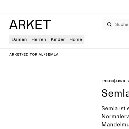
Suche
Damen
Herren
Kinder
Home
ARKET
/
Editorial
/
Semla
Essen
|
April 
Seml
Semla ist 
Normalerw
Mandelmus