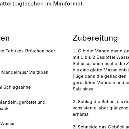
ätterteigtaschen im Miniformat.
ten
Zubereitung
ine Tebirkes-Brötchen oder
1. Gib die Mandelpaste 
mit 1 bis 2 Esslöffel Wasse
Schüssel und mische die Z
bis eine glatte Masse entst
 Mandelmus/Marzipan
Füge dann die gehackten,
gerösteten Mandeln und ei
l Schlagsahne
Salz hinzu.
2. Schlag die Sahne, bis d
andeln, geröstet und
konsistente, aber glänzen
hackt
erhältst.
 Wasser
3. Schneide das Gebäck au