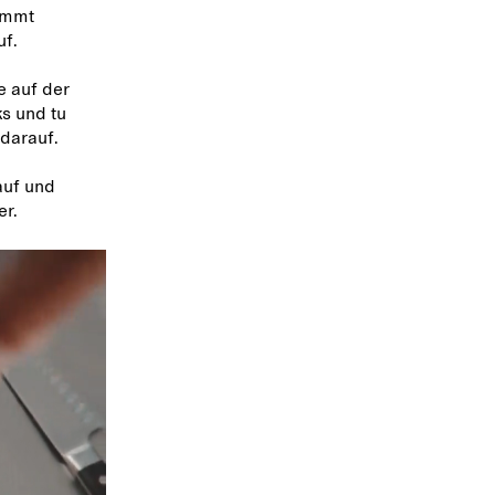
ommt
uf.
e auf der
s und tu
darauf.
auf und
er.