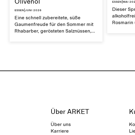
Olivenöl
Essen
|
Mai 20
Dieser Spr
Essen
|
Juni 2026
alkoholfrei
Eine schnell zubereitete, süße
Rosmarin 
Gaumenfreude für den Sommer mit
Sommer ko
Rhabarber, gerösteten Salznüssen,
Geschmack
Kardamom und Keksstreuseln. Mit
bestens zu
Schlagsahne und einem Tropfen
Olivenöl servieren.
Über ARKET
K
Über uns
Ko
Karriere
Li