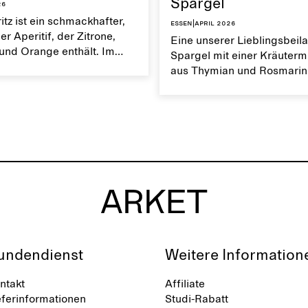
Spargel
26
itz ist ein schmackhafter,
Essen
|
April 2026
er Aperitif, der Zitrone,
Eine unserer Lieblingsbeila
und Orange enthält. Im
Spargel mit einer Kräuter
mmt der intensive
aus Thymian und Rosmarin
 dieser Erfrischung
weiche, aber auch knuspri
r Geltung.
Gemüsegericht wird mit ei
Zitronenvinaigrette serviert
undendienst
Weitere Information
ntakt
Affiliate
eferinformationen
Studi-Rabatt