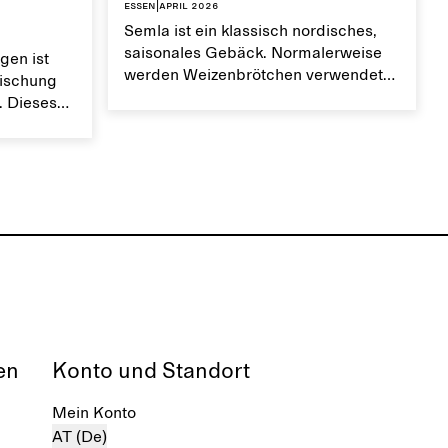
Essen
|
April 2026
Semla ist ein klassisch nordisches,
saisonales Gebäck. Normalerweise
gen ist
werden Weizenbrötchen verwendet
mischung
und mit Mandelmus und
. Dieses
Schlagsahne gefüllt, doch wir
ge
bevorzugen dänische Tebirke-
ner
Blätterteigtaschen im Miniformat.
.
en
Konto und Standort
Mein Konto
AT (De)