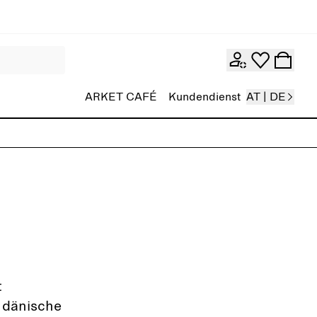
ARKET CAFÉ
Kundendienst
AT | DE
t
 dänische