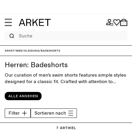
Suche
ARKET
/
Men
/
Kleidung
/
Badeshorts
Herren: Badeshorts
Our curation of men's swim shorts features simple styles
designed for a classic fit. Crafted with attention to
funcion and comfort, the collection offers timeless
swimwear for days at the beach or by the pool.
Alle ansehen
Filter
Sortieren nach
7 Artikel