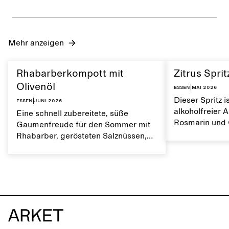
Mehr anzeigen
Rhabarberkompott mit
Zitrus Sprit
Olivenöl
Essen
|
Mai 2026
Dieser Spritz i
Essen
|
Juni 2026
alkoholfreier A
Eine schnell zubereitete, süße
Rosmarin und 
Gaumenfreude für den Sommer mit
Sommer kommt 
Rhabarber, gerösteten Salznüssen,
Geschmack die
Kardamom und Keksstreuseln. Mit
bestens zur Ge
Schlagsahne und einem Tropfen
Olivenöl servieren.