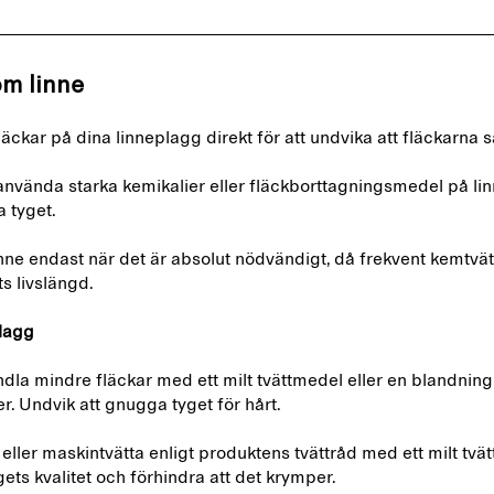
om linne
äckar på dina linneplagg direkt för att undvika att fläckarna s
 använda starka kemikalier eller fläckborttagningsmedel på li
a tyget.
nne endast när det är absolut nödvändigt, då frekvent kemtvät
ts livslängd.
plagg
dla mindre fläckar med ett milt tvättmedel eller en blandning
er. Undvik att gnugga tyget för hårt.
eller maskintvätta enligt produktens tvättråd med ett milt tvä
gets kvalitet och förhindra att det krymper.