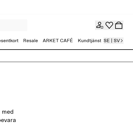
esentkort
Resale
ARKET CAFÉ
Kundtjänst
SE | SV
re med
bevara