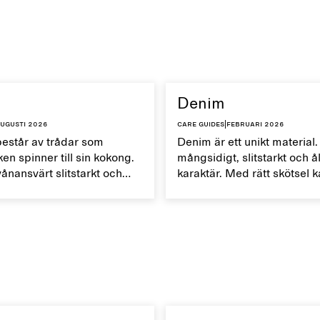
Denim
ugusti 2026
Care guides
|
februari 2026
består av trådar som
Denim är ett unikt material.
en spinner till sin kokong.
mångsidigt, slitstarkt och 
vånansvärt slitstarkt och
karaktär. Med rätt skötsel 
urligt temperaturreglerande
denimplagg bli finare med 
 snabbt. Hantera dina
 varsamt för att bevara
r.