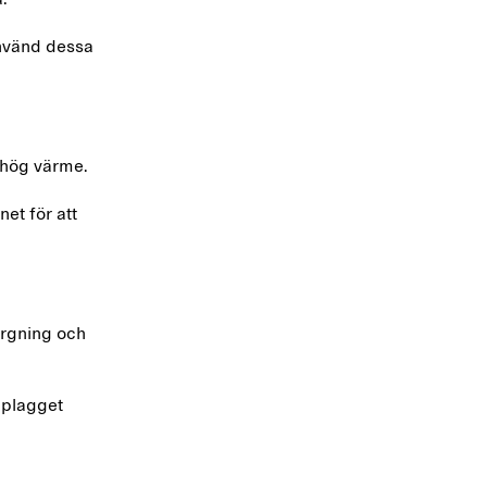
 använd dessa
ll hög värme.
net för att
färgning och
 plagget