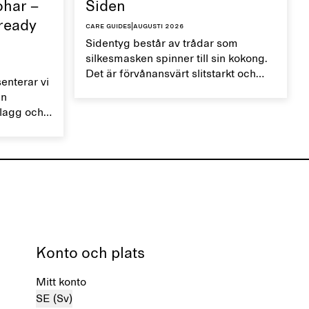
ohar –
Siden
 ready
Care guides
|
augusti 2026
Sidentyg består av trådar som
silkesmasken spinner till sin kokong.
Det är förvånansvärt slitstarkt och
nterar vi
mjukt, naturligt temperaturreglerande
en
och torkar snabbt. Hantera dina
plagg och
sidenplagg varsamt för att bevara
ade
deras lyster.
,
st.
Konto och plats
Mitt konto
SE (Sv)