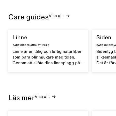
Care guides
Visa allt
Linne
Siden
Care guides
|
augusti 2026
Care guides
|
a
Linne är en tålig och luftig naturfiber
Sidentyg 
som bara blir mjukare med tiden.
silkesmask
Genom att sköta dina linneplagg på
Det är för
rätt sätt kan du bevara deras
mjukt, nat
naturliga egenskaper och förlänga
och torkar
livslängden.
sidenplagg
deras lyste
Läs mer
Visa allt