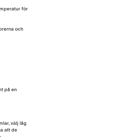
emperatur för
ibrerna och
nt på en
lar, välj låg
a att de
la.