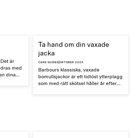
Ta hand om din vaxade
jacka
 Det är
Care guides
|
oktober 2025
åldras med
Barbours klassiska, vaxade
kan dina
bomullsjackor är ett tidlöst ytterplagg
tiden.
som med rätt skötsel håller år efter
år.