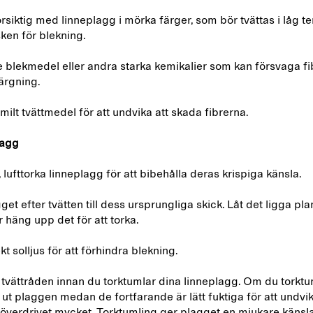
örsiktig med linneplagg i mörka färger, som bör tvättas i låg t
sken för blekning.
e blekmedel eller andra starka kemikalier som kan försvaga f
ärgning.
milt tvättmedel för att undvika att skada fibrerna.
lagg
 lufttorka linneplagg för att bibehålla deras krispiga känsla.
et efter tvätten till dess ursprungliga skick. Låt det ligga pla
r häng upp det för att torka.
kt solljus för att förhindra blekning.
 tvättråden innan du torktumlar dina linneplagg. Om du torktum
ut plaggen medan de fortfarande är lätt fuktiga för att undvik
g överdrivet mycket. Torktumling ger plagget en mjukare käns