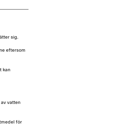
ätter sig.
nne eftersom
t kan
 av vatten
ttmedel för