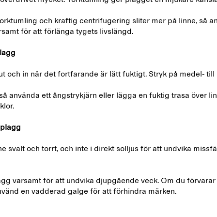
torktumling och kraftig centrifugering sliter mer på linne, så
amt för att förlänga tygets livslängd.
plagg
ut och in när det fortfarande är lätt fuktigt. Stryk på medel- ti
å använda ett ångstrykjärn eller lägga en fuktig trasa över lin
klor.
eplagg
e svalt och torrt, och inte i direkt solljus för att undvika miss
lagg varsamt för att undvika djupgående veck. Om du förvarar
vänd en vadderad galge för att förhindra märken.