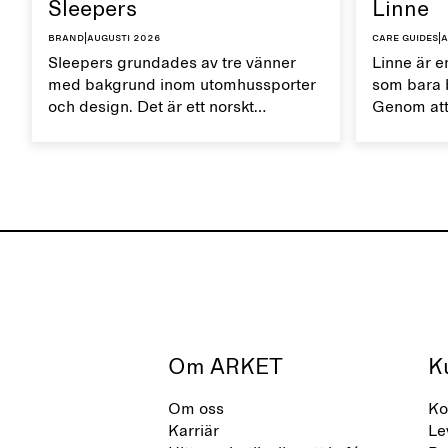
Sleepers
Linne
Brand
|
augusti 2026
Care guides
|
a
Sleepers grundades av tre vänner
Linne är en
med bakgrund inom utomhussporter
som bara b
och design. Det är ett norskt
Genom att
skomärke som präglas av en aktiv
rätt sätt 
vardag och ett liv som växlar mellan
naturliga
stad och hav. Märket erbjuder ett
livslängde
alternativ till helsyntetiska flip-flops,
definierade av rena, minimalistiska
linjer, komfort och lätthet.
Om ARKET
K
Om oss
Ko
Karriär
Le