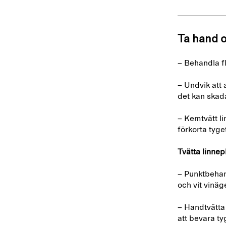
Ta hand 
– Behandla fl
– Undvik att
det kan skad
– Kemtvätt li
förkorta tyge
Tvätta linne
– Punktbehan
och vit vinäg
– Handtvätta 
att bevara ty