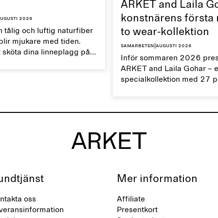
ARKET and Laila G
konstnärens första
ugusti 2026
 tålig och luftig naturfiber
to wear-kollektion
lir mjukare med tiden.
Samarbeten
|
augusti 2026
 sköta dina linneplagg på
Inför sommaren 2026 prese
kan du bevara deras
ARKET and Laila Gohar – 
 egenskaper och förlänga
specialkollektion med 27 
n.
accessoarer med definier
silhuetter och unika detaljer
designad för vardag och fe
undtjänst
Mer information
ntakta oss
Affiliate
veransinformation
Presentkort