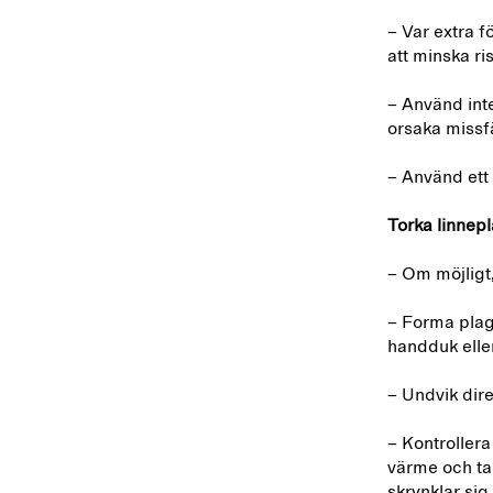
– Var extra f
att minska ri
– Använd int
orsaka missf
– Använd ett 
Torka linnep
– Om möjligt,
– Forma plagg
handduk elle
– Undvik dire
– Kontrollera
värme och ta 
skrynklar si