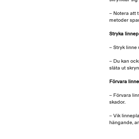
– Notera att 
metoder spars
Stryka linne
– Stryk linne 
– Du kan ocks
släta ut skryn
Förvara linn
– Förvara linn
skador.
– Vik linnep
hängande, an