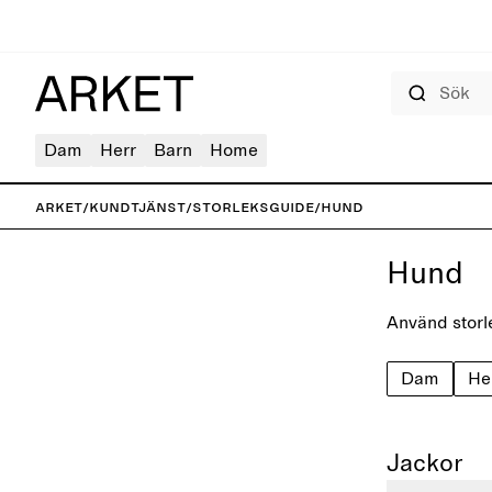
Sök
Dam
Herr
Barn
Home
ARKET
/
Kundtjänst
/
Storleksguide
/
Hund
Hund
Använd storle
Dam
He
Jackor