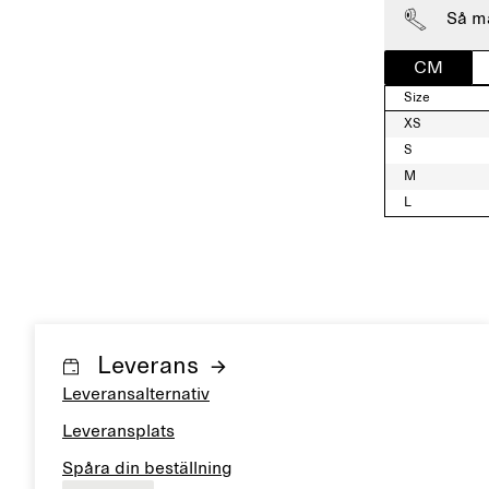
Så m
CM
Size
XS
S
M
L
Leverans
Leveransalternativ
Leveransplats
Spåra din beställning