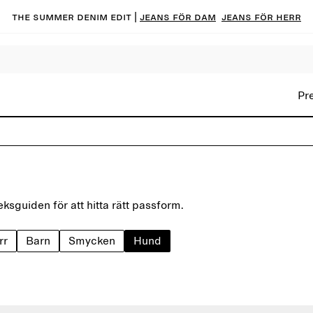
The summer denim edit |
Jeans för dam
Jeans för herr
Pr
ksguiden för att hitta rätt passform.
rr
Barn
Smycken
Hund