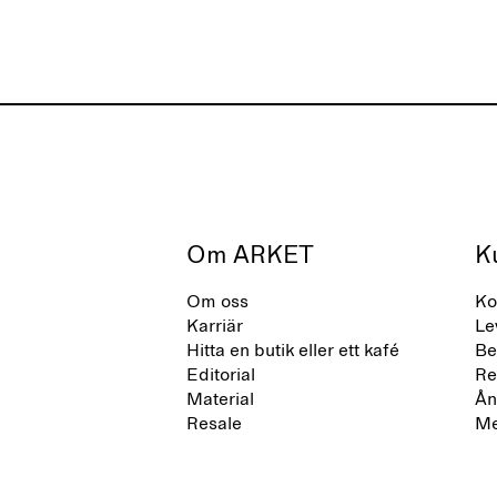
Om ARKET
K
Om oss
Ko
Karriär
Le
Hitta en butik eller ett kafé
Be
Editorial
Re
Material
Ån
Resale
Me