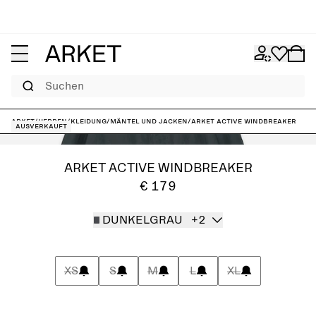
Suchen
ARKET
/
Herren
/
Kleidung
/
Mäntel und Jacken
/
ARKET ACTIVE Windbreaker
Ausverkauft
ARKET ACTIVE WINDBREAKER
€ 179
DUNKELGRAU
+2
XS
S
M
L
XL