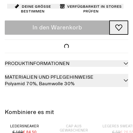
Deine Größe
Verfügbarkeit in Stores
bestimmen
prüfen
In den Warenkorb
PRODUKTINFORMATIONEN
MATERIALIEN UND PFLEGEHINWEISE
Polyamid 70%,
Baumwolle 30%
Kombiniere es mit
Ausverkauft
Ausverkauft
LEDERSNEAKER
CAP AUS
LEGERES SWEAT
GEWASCHENER
€ 169
€ 84.50
€ 59
€ 26.5