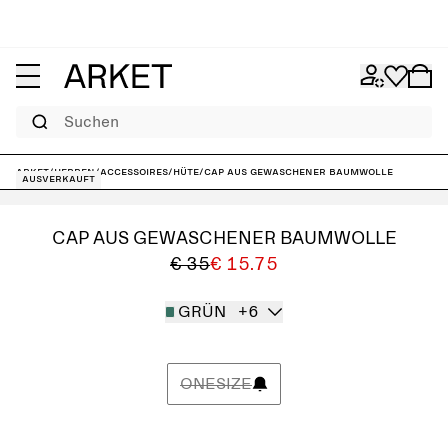
Suchen
ARKET
/
Herren
/
Accessoires
/
Hüte
/
Cap aus gewaschener Baumwolle
Ausverkauft
CAP AUS GEWASCHENER BAUMWOLLE
€ 35
€ 15.75
GRÜN
+6
ONESIZE