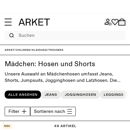
Suchen
ARKET
/
Children
/
Kleidung
/
Trousers
Mädchen: Hosen und Shorts
Unsere Auswahl an Mädchenhosen umfasst Jeans,
Shorts, Jumpsuits, Jogginghosen und Latzhosen. Die
Modelle zeichnen sich durch ihr verspieltes und zugleich
einfaches Design aus, bei dem Tragekomfort und
Alle ansehen
Jeans
Jogginghosen
Leggings
vielseitiges Styling im Vordergrund stehen.
Filter
Sortieren nach
49 Artikel
Neu