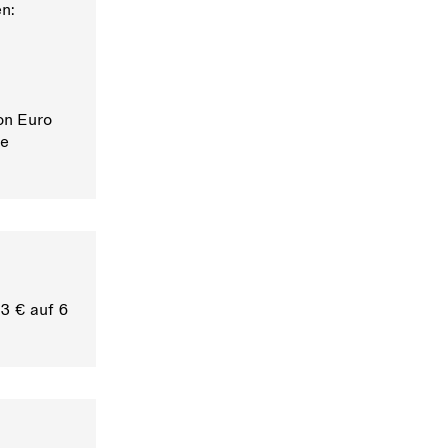
en:
on Euro
ie
 3 € auf 6