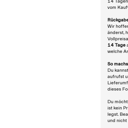
14 Tagen 
vom Kaufv
Rückgab
Wir hoffe
änderst, 
Vollpreisa
14 Tage
a
welche Ar
So machs
Du kannst
aufrufst 
Lieferumf
dieses Fo
Du möchte
ist kein 
legst. Be
und nicht