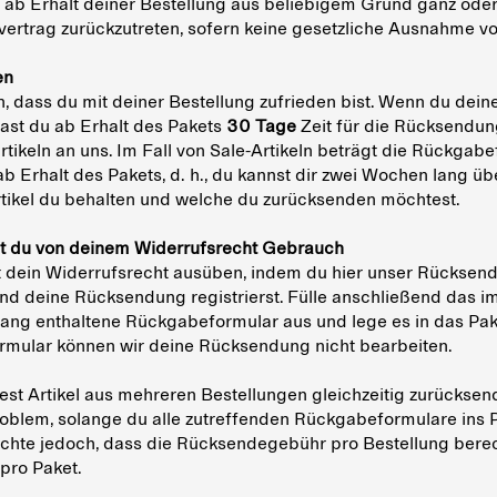
ab Erhalt deiner Bestellung aus beliebigem Grund ganz oder
ertrag zurückzutreten, sofern keine gesetzliche Ausnahme vor
en
n, dass du mit deiner Bestellung zufrieden bist. Wenn du dei
hast du ab Erhalt des Pakets
30 Tage
Zeit für die Rücksendun
rtikeln an uns. Im Fall von Sale-Artikeln beträgt die Rückgabef
b Erhalt des Pakets, d. h., du kannst dir zwei Wochen lang üb
tikel du behalten und welche du zurücksenden möchtest.
t du von deinem Widerrufsrecht Gebrauch
 dein Widerrufsrecht ausüben, indem du hier unser Rücksend
und deine Rücksendung registrierst. Fülle anschließend das i
ang enthaltene Rückgabeformular aus und lege es in das Pak
rmular können wir deine Rücksendung nicht bearbeiten.
st Artikel aus mehreren Bestellungen gleichzeitig zurückse
Problem, solange du alle zutreffenden Rückgabeformulare ins 
achte jedoch, dass die Rücksendegebühr pro Bestellung bere
 pro Paket.