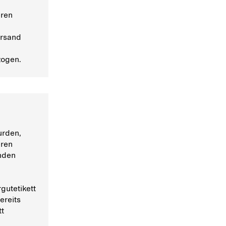
eren
ersand
zogen.
urden,
eren
nden
gutetikett
ereits
tt