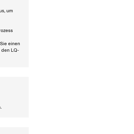
us, um
rozess
 Sie einen
e den LQ-
.