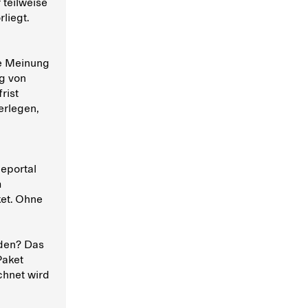
 teilweise
liegt.
ne Meinung
g von
rist
erlegen,
eportal
m
et. Ohne
nden? Das
Paket
chnet wird