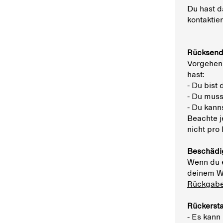
Du hast 
kontaktie
Rücksendu
Vorgehens
hast:
- Du bist 
- Du muss
- Du kann
Beachte j
nicht pro
Beschädig
Wenn du e
deinem W
Rückgabe
Rückerst
- Es kann