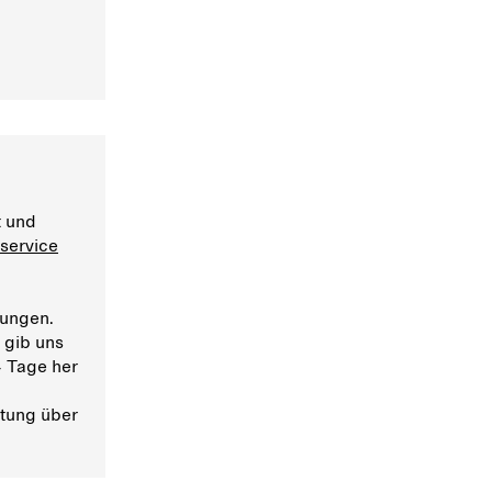
t und
service
rungen.
 gib uns
4 Tage her
ttung über