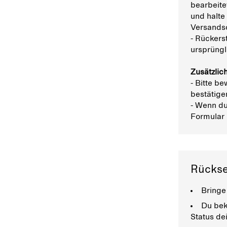
bearbeite
und halte
Versands
- Rückers
ursprüngl
Zusätzlic
- Bitte b
bestätige
- Wenn du
Formular 
Rückse
Bringe
Du bek
Status de