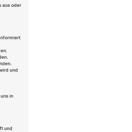
s aus oder
nformiert
den.
den.
enden.
wird und
 uns in
ft und