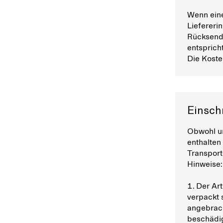
Wenn eine
Liefereri
Rücksende
entsprich
Die Kost
Einsch
Obwohl un
enthalten
Transport
Hinweise:
1. Der Ar
verpackt 
angebrach
beschädig