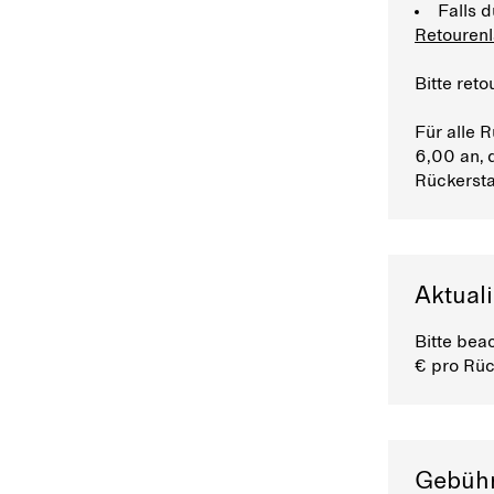
Falls d
Retourenl
Bitte reto
Für alle 
6,00 an, 
Rückersta
Aktual
Bitte bea
€ pro Rüc
Gebühr