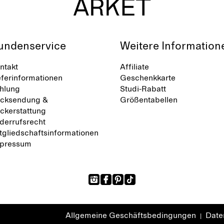
undenservice
Weitere Information
ntakt
Affiliate
eferinformationen
Geschenkkarte
hlung
Studi-Rabatt
cksendung &
Größentabellen
ckerstattung
derrufsrecht
tgliedschaftsinformationen
pressum
Allgemeine Geschäftsbedingungen
Daten
|