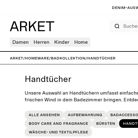
Denim-Ausw
Suchen
Damen
Herren
Kinder
Home
ARKET
/
Homeware
/
Badkollektion
/
Handtücher
Handtücher
Unsere Auswahl an Handtüchern umfasst einfache
frischen Wind in dein Badezimmer bringen. Entde
saisonalen Farben und mit trendigen Mustern.
Alle ansehen
Aufbewahrung
Badaccesso
Body care and fragrance
Bürsten
Handt
Wäsche- und Textilpflege