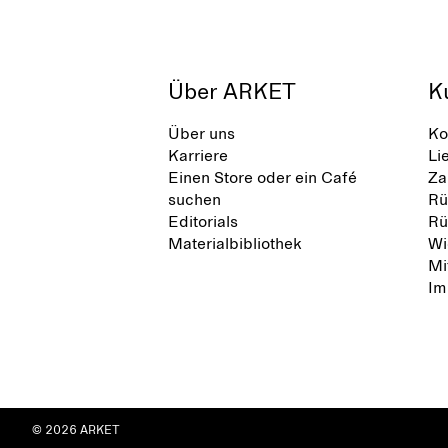
Über ARKET
K
Über uns
Ko
Karriere
Li
Einen Store oder ein Café
Za
suchen
Rü
Editorials
Rü
Materialbibliothek
Wi
Mi
Im
© 2026 ARKET