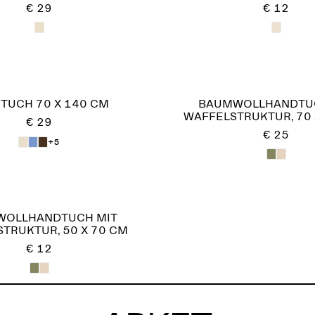
€ 29
€ 12
TUCH 70 X 140 CM
BAUMWOLLHANDTUC
WAFFELSTRUKTUR, 70 
€ 29
€ 25
+5
OLLHANDTUCH MIT
TRUKTUR, 50 X 70 CM
€ 12