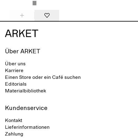
Über ARKET
Über uns
Karriere
Einen Store oder ein Café suchen
Editorials
Materialbibliothek
Kundenservice
Kontakt
Lieferinformationen
Zahlung