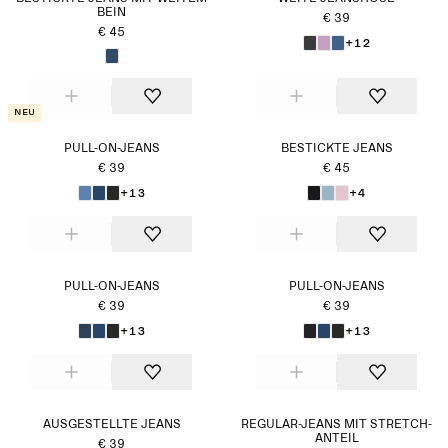
BEIN
€ 39
€ 45
+12
Neu
PULL-ON-JEANS
BESTICKTE JEANS
€ 39
€ 45
+13
+4
PULL-ON-JEANS
PULL-ON-JEANS
€ 39
€ 39
+13
+13
AUSGESTELLTE JEANS
REGULAR-JEANS MIT STRETCH-
ANTEIL
€ 39