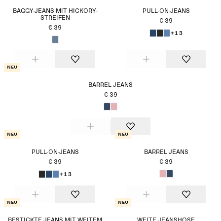
BAGGY-JEANS MIT HICKORY-
PULL-ON-JEANS
STREIFEN
€ 39
€ 39
+13
Neu
BARREL JEANS
€ 39
Neu
Neu
PULL-ON-JEANS
BARREL JEANS
€ 39
€ 39
+13
Neu
Neu
BESTICKTE JEANS MIT WEITEM
WEITE JEANSHOSE