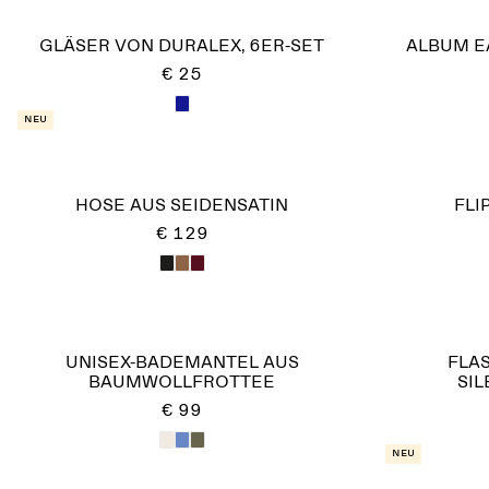
GLÄSER VON DURALEX, 6ER-SET
ALBUM EA
€ 25
Neu
HOSE AUS SEIDENSATIN
FLI
€ 129
UNISEX-BADEMANTEL AUS
FLA
BAUMWOLLFROTTEE
SI
€ 99
Neu