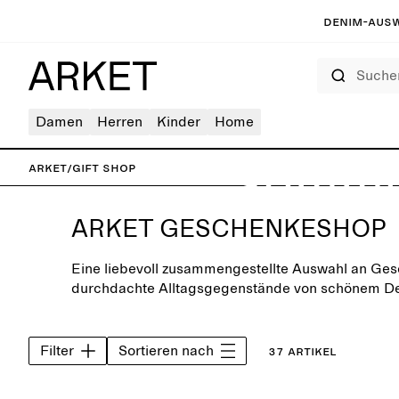
Denim-Ausw
Suchen
Geschenkesho
Schönes fü
Damen
Herren
Kinder
Home
ARKET
/
Gift shop
Somm
ARKET GESCHENKESHOP
Eine liebevoll zusammengestellte Auswahl an Ges
durchdachte Alltagsgegenstände von schönem De
Charakter für die besonderen Momente des Leben
Filter
Sortieren nach
37 Artikel