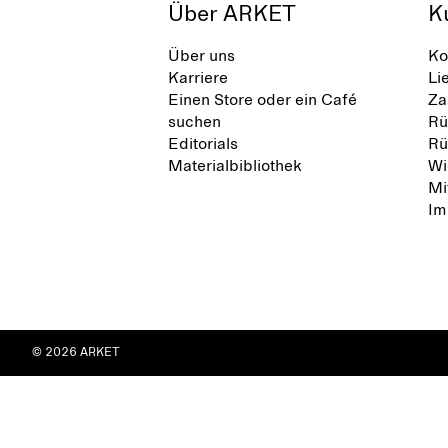
Über ARKET
K
Über uns
Ko
Karriere
Li
Einen Store oder ein Café
Za
suchen
Rü
Editorials
Rü
Materialbibliothek
Wi
Mi
Im
© 2026 ARKET