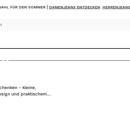
ahl für den Sommer |
Damenjeans entdecken
Herrenjeans
p
r den
er
chenken – kleine,
sign und praktischem
s.