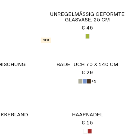
UNREGELMÄSSIG GEFORMTE G
LASVASE, 25 CM
€ 45
Neu
MISCHUNG
BADETUCH 70 X 140 CM
€ 29
+5
KIKKERLAND
HAARNADEL
€ 15