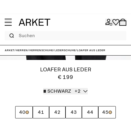
Suchen
ARKET
/
Herren
/
Herrenschuhe
/
Lederschuhe
/
Loafer aus Leder
LOAFER AUS LEDER
€ 199
SCHWARZ
+2
40
41
42
43
44
45