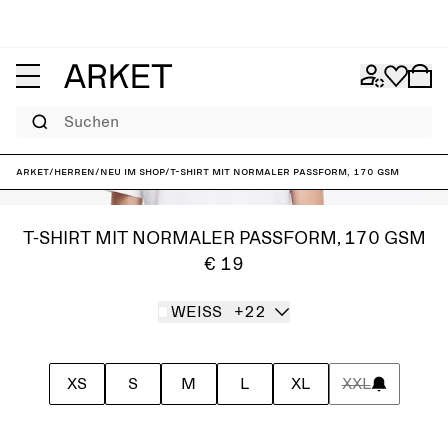
Suchen
ARKET
/
Herren
/
Neu im Shop
/
T-Shirt mit normaler Passform, 170 GSM
T-SHIRT MIT NORMALER PASSFORM, 170 GSM
€ 19
WEISS
+22
XS
S
M
L
XL
XXL