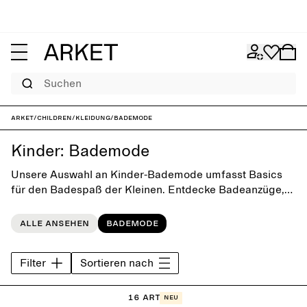
Suchen
ARKET
/
Children
/
Kleidung
/
Bademode
Kinder: Bademode
Unsere Auswahl an Kinder-Bademode umfasst Basics
für den Badespaß der Kleinen. Entdecke Badeanzüge,
Bikinis und Badeshorts sowie bequeme
Kapuzenhandtücher, die beim Ausruhen warm halten.
Alle ansehen
Bademode
Filter
Sortieren nach
16 Artikel
Neu