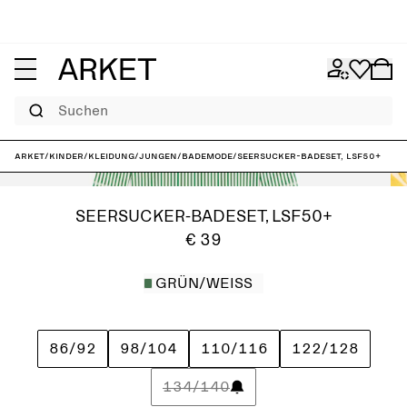
Suchen
ARKET
/
Kinder
/
Kleidung
/
Jungen
/
Bademode
/
Seersucker-Badeset, LSF50+
SEERSUCKER-BADESET, LSF50+
€ 39
GRÜN/WEISS
86/92
98/104
110/116
122/128
134/140