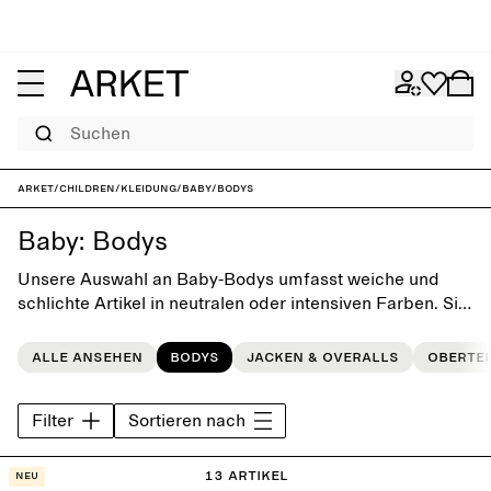
Suchen
ARKET
/
Children
/
Kleidung
/
Baby
/
Bodys
Baby: Bodys
Unsere Auswahl an Baby-Bodys umfasst weiche und
schlichte Artikel in neutralen oder intensiven Farben. Sie
erleichtern das Zusammenstellen von Outfits am
Morgen und sind somit eine unverzichtbare Ergänzung
Alle ansehen
Bodys
Jacken & Overalls
Obertei
für die Alltagsgarderobe der ganz Kleinen.
Filter
Sortieren nach
13 Artikel
Neu