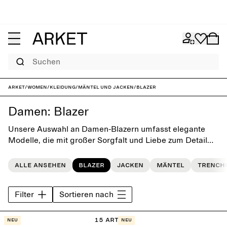
Suchen
ARKET
/
Women
/
Kleidung
/
Mäntel und Jacken
/
Blazer
Damen: Blazer
Unsere Auswahl an Damen-Blazern umfasst elegante
Modelle, die mit großer Sorgfalt und Liebe zum Detail
hergestellt werden. Du kannst sie entweder mit anderen
Einzelteilen kombinieren oder mit einer eleganten Hose
Alle ansehen
Blazer
Jacken
Mäntel
Trench
einen Anzug zusammenstellen.
Filter
Sortieren nach
15 Artikel
Neu
Neu