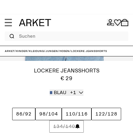
Suchen
ARKET
/
Kinder
/
Kleidung
/
Jungen
/
Hosen
/
Lockere Jeansshorts
LOCKERE JEANSSHORTS
€ 29
BLAU
+1
86/92
98/104
110/116
122/128
134/140