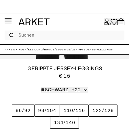
Suchen
ARKET
/
Kinder
/
Kleidung
/
Basics
/
Leggings
/
Gerippte Jersey-Leggings
GERIPPTE JERSEY-LEGGINGS
€ 15
SCHWARZ
+22
86/92
98/104
110/116
122/128
134/140