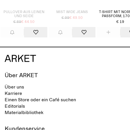
Ausverkauft
Ausverkauft
PULLOVER AUS LEINEN
MIST WIDE JEANS
T-SHIRT MIT NO
UND SEIDE
PASSFORM, 170
€ 99
€ 49.50
€ 89
€ 44.50
€ 19
Über ARKET
Über uns
Karriere
Einen Store oder ein Café suchen
Editorials
Materialbibliothek
Kundenservice