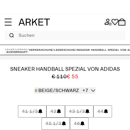
Suchen
ARKET
/
Herren
/
Herrenschuhe
/
Lederschuhe
/
Sneaker Handball Spezial von a
Ausverkauft
SNEAKER HANDBALL SPEZIAL VON ADIDAS
€ 110
€ 55
BEIGE/SCHWARZ
+7
41 1/3
42
43 1/3
44
45 1/3
46