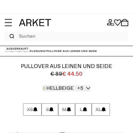
Suchen
Ausverkauft
ARKET
/
Herren
/
Kleidung
/
Pullover aus Leinen und Seide
PULLOVER AUS LEINEN UND SEIDE
€ 89
€ 44.50
HELLBEIGE
+5
XS
S
M
L
XL