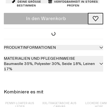
Deine Größe
Verfügbarkeit in Stores
bestimmen
prüfen
In den Warenkorb
PRODUKTINFORMATIONEN
MATERIALIEN UND PFLEGEHINWEISE
Baumwolle 35%,
Polyester 30%,
Seide 18%,
Leinen
17%
Kombiniere es mit
Ausverkauft
Ausverkauft
Ausverkauft
PENNY-LOAFER AUS
XXL-TRAGETASCHE AUS
LOCKERE CAN
LEDER
CANVAS
HOSE