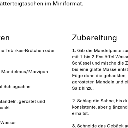
ätterteigtaschen im Miniformat.
ten
Zubereitung
ine Tebirkes-Brötchen oder
1. Gib die Mandelpaste 
mit 1 bis 2 Esslöffel Wasse
Schüssel und mische die Z
bis eine glatte Masse entst
 Mandelmus/Marzipan
Füge dann die gehackten,
gerösteten Mandeln und ei
l Schlagsahne
Salz hinzu.
2. Schlag die Sahne, bis d
andeln, geröstet und
konsistente, aber glänzen
hackt
erhältst.
 Wasser
3. Schneide das Gebäck au