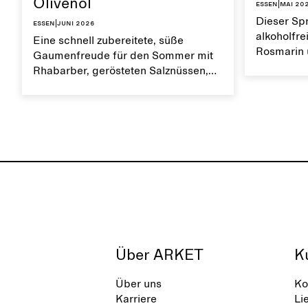
Olivenöl
Essen
|
Mai 20
Dieser Spr
Essen
|
Juni 2026
alkoholfrei
Eine schnell zubereitete, süße
Rosmarin 
Gaumenfreude für den Sommer mit
Sommer ko
Rhabarber, gerösteten Salznüssen,
Geschmack
Kardamom und Keksstreuseln. Mit
bestens zu
Schlagsahne und einem Tropfen
Olivenöl servieren.
Über ARKET
K
Über uns
Ko
Karriere
Li