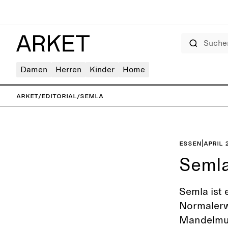
Suchen
Damen
Herren
Kinder
Home
ARKET
/
Editorial
/
Semla
Essen
|
April 
Seml
Semla ist 
Normalerw
Mandelmus