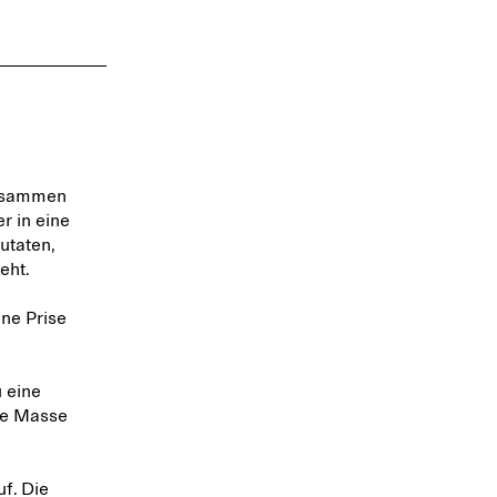
zusammen
r in eine
utaten,
eht.
ne Prise
u eine
de Masse
f. Die