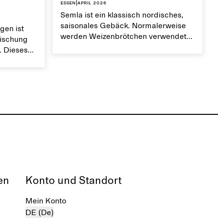
Essen
|
April 2026
Semla ist ein klassisch nordisches,
saisonales Gebäck. Normalerweise
gen ist
werden Weizenbrötchen verwendet
mischung
und mit Mandelmus und
. Dieses
Schlagsahne gefüllt, doch wir
ge
bevorzugen dänische Tebirke-
ner
Blätterteigtaschen im Miniformat.
.
en
Konto und Standort
Mein Konto
DE (De)