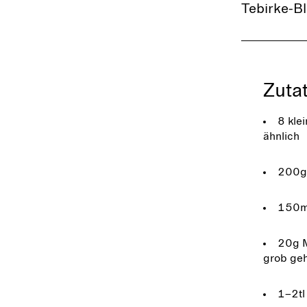
Tebirke-Bl
Zuta
8 kle
ähnlich
200g
150m
20g M
grob ge
1–2tl