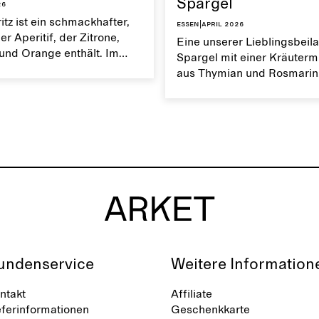
Spargel
26
itz ist ein schmackhafter,
Essen
|
April 2026
er Aperitif, der Zitrone,
Eine unserer Lieblingsbeila
und Orange enthält. Im
Spargel mit einer Kräuter
mmt der intensive
aus Thymian und Rosmarin
 dieser Erfrischung
weiche, aber auch knuspri
r Geltung.
Gemüsegericht wird mit ei
Zitronenvinaigrette serviert
undenservice
Weitere Information
ntakt
Affiliate
eferinformationen
Geschenkkarte