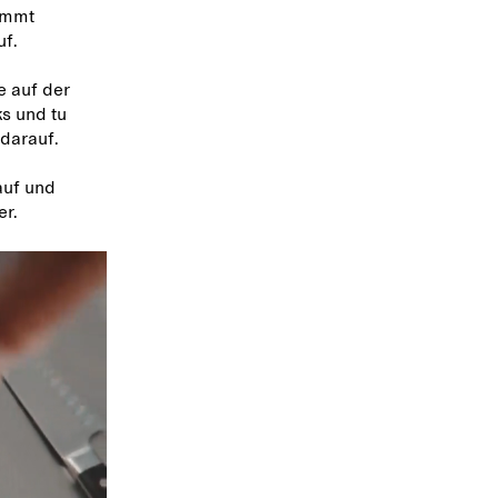
ommt
uf.
e auf der
s und tu
darauf.
auf und
er.