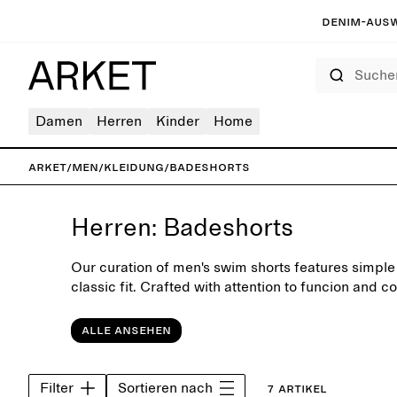
Denim-Ausw
Suchen
Damen
Herren
Kinder
Home
ARKET
/
Men
/
Kleidung
/
Badeshorts
Herren: Badeshorts
Our curation of men's swim shorts features simple
classic fit. Crafted with attention to funcion and co
timeless swimwear for days at the beach or by the
Alle ansehen
Filter
Sortieren nach
7 Artikel