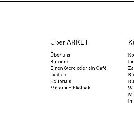
Über ARKET
K
Über uns
Ko
Karriere
Li
Einen Store oder ein Café
Za
suchen
Rü
Editorials
Rü
Materialbibliothek
Wi
Mi
Im