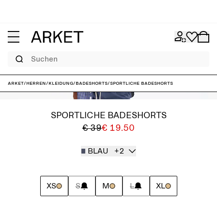
Suchen
ARKET
/
Herren
/
Kleidung
/
Badeshorts
/
Sportliche Badeshorts
SPORTLICHE BADESHORTS
€ 39
€ 19.50
BLAU
+2
XS
S
M
L
XL