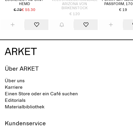
LOCKERES PINPOINT-
VELOURSLEDERSANDALE
T-SHIRT MIT NO
HEMD
ARIZONA VON
PASSFORM, 170
BIRKENSTOCK
€ 79
€ 55.30
€ 19
€ 120
Über ARKET
Über uns
Karriere
Einen Store oder ein Café suchen
Editorials
Materialbibliothek
Kundenservice