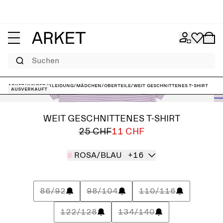
Suchen
ARKET
/
Kinder
/
Kleidung
/
Mädchen
/
Oberteile
/
Weit geschnittenes T-Shirt
Ausverkauft
WEIT GESCHNITTENES T-SHIRT
25 CHF
11 CHF
ROSA/BLAU
+16
86/92
98/104
110/116
122/128
134/140