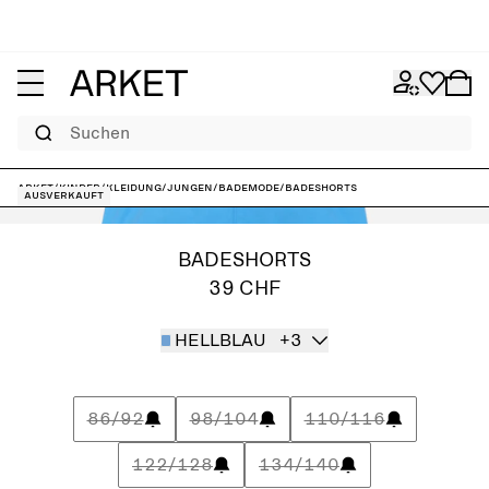
Suchen
ARKET
/
Kinder
/
Kleidung
/
Jungen
/
Bademode
/
Badeshorts
Ausverkauft
BADESHORTS
39 CHF
HELLBLAU
+3
86/92
98/104
110/116
122/128
134/140