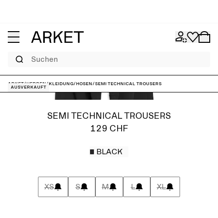
Suchen
ARKET
/
Herren
/
Kleidung
/
Hosen
/
Semi Technical Trousers
Ausverkauft
SEMI TECHNICAL TROUSERS
129 CHF
BLACK
XS
S
M
L
XL