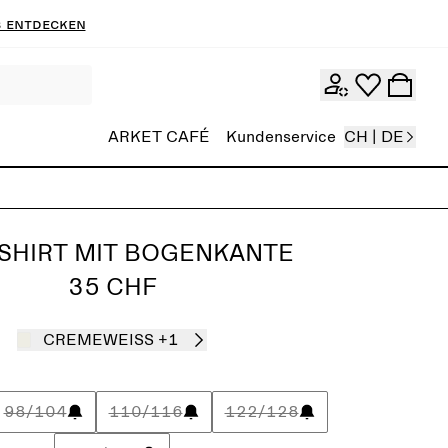
 entdecken
ARKET CAFÉ
Kundenservice
CH | DE
SHIRT MIT BOGENKANTE
35 CHF
CREMEWEISS
+1
98/104
110/116
122/128