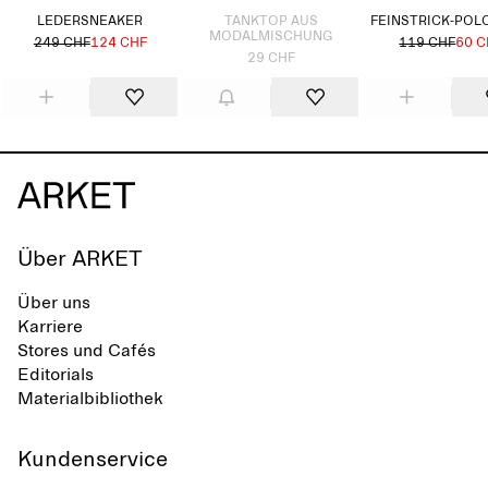
LEDERSNEAKER
TANKTOP AUS
FEINSTRICK-POL
MODALMISCHUNG
249 CHF
124 CHF
119 CHF
60 C
29 CHF
Über ARKET
Über uns
Karriere
Stores und Cafés
Editorials
Materialbibliothek
Kundenservice