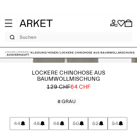
Suchen
ARKET
/
Herren
/
Kleidung
/
Hosen
/
Lockere Chinohose aus Baumwollmischung
Ausverkauft
LOCKERE CHINOHOSE AUS
BAUMWOLLMISCHUNG
129 CHF
64 CHF
GRAU
44
46
48
50
52
54